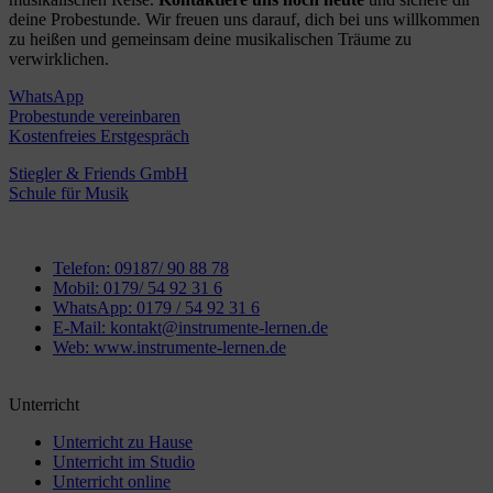
deine Probestunde. Wir freuen uns darauf, dich bei uns willkommen
zu heißen und gemeinsam deine musikalischen Träume zu
verwirklichen.
WhatsApp
Probestunde vereinbaren
Kostenfreies Erstgespräch
Stiegler & Friends GmbH
Schule für Musik
Telefon: 09187/ 90 88 78
Mobil: 0179/ 54 92 31 6
WhatsApp: 0179 / 54 92 31 6
E-Mail: kontakt@instrumente-lernen.de
Web: www.instrumente-lernen.de
Unterricht
Unterricht zu Hause
Unterricht im Studio
Unterricht online