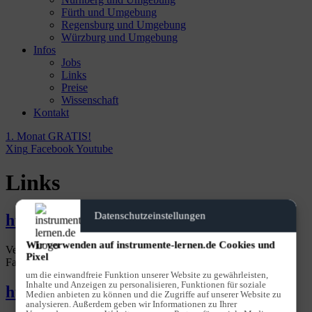
Fürth und Umgebung
Regensburg und Umgebung
Würzburg und Umgebung
Infos
Jobs
Links
Preise
Wissenschaft
Kontakt
1. Monat GRATIS!
Xing
Facebook
Youtube
Links
Datenschutzeinstellungen
https://www.musik-leipold.de
Wir verwenden auf instrumente-lernen.de Cookies und
Verkauf von Instrumenten, Noten und Zubehör aller Art sowie
Pixel
Fachwerkstatt für Handzuginstrumente.
um die einwandfreie Funktion unserer Website zu gewährleisten,
Inhalte und Anzeigen zu personalisieren, Funktionen für soziale
https://www.piano-leisse.de
Medien anbieten zu können und die Zugriffe auf unserer Website zu
analysieren. Außerdem geben wir Informationen zu Ihrer