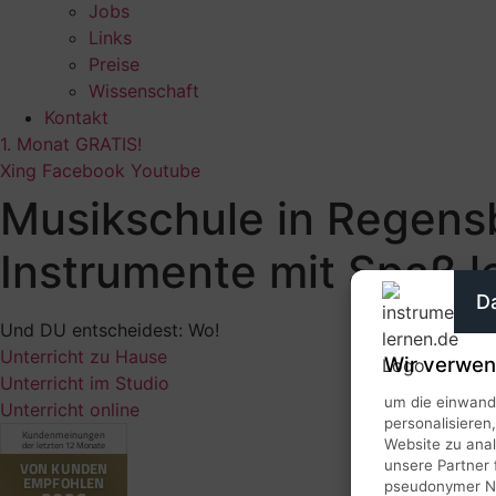
Jobs
Links
Preise
Wissenschaft
Kontakt
1. Monat GRATIS!
Xing
Facebook
Youtube
Musikschule in Regen
Instrumente mit Spaß l
D
Und DU entscheidest: Wo!
Unterricht zu Hause
Wir verwen
Unterricht im Studio
um die einwandf
Unterricht online
personalisieren
Website zu ana
unsere Partner 
pseudonymer Nut