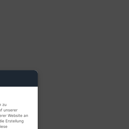
n zu
uf unserer
erer Website an
ie Erstellung
iese