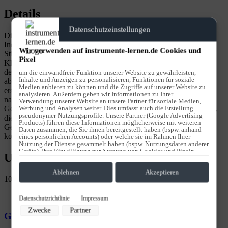
Details
Datenschutzeinstellungen
Die Ausbildung der Stimme erfordert diffizilste Feinarbeit.
Individuelle Merkmale sollen im Gesangsunterricht und der
Wir verwenden auf instrumente-lernen.de Cookies und
Stimmbildung erhalten bleiben. Effekte und unnatürliche
Pixel
Klangfarben können in der Popularmusik durchaus reizvoll oder
dem Stil entsprechend aussagekräftig sein. Solche Effekte sollen
um die einwandfreie Funktion unserer Website zu gewährleisten,
Inhalte und Anzeigen zu personalisieren, Funktionen für soziale
aber immer in der Absicht des Singenden liegen und nicht
Medien anbieten zu können und die Zugriffe auf unserer Website zu
erscheinen, weil es nicht anders geht. Das Ziel ist immer die volle,
analysieren. Außerdem geben wir Informationen zu Ihrer
natürliche und von allen unnatürlichen Klangfarben befreite
Verwendung unserer Website an unsere Partner für soziale Medien,
Werbung und Analysen weiter. Dies umfasst auch die Erstellung
Gesangstimme. Der Weg dorthin ist die funktionale Stimmbildung,
pseudonymer Nutzungsprofile. Unsere Partner (Google Advertising
die bei „Stiegler & Friends“ immer die Grundlage des
Products) führen diese Informationen möglicherweise mit weiteren
Gesangsunterrichtes bildet. Vereinbare jetzt Deinen Termin zur
Daten zusammen, die Sie ihnen bereitgestellt haben (bspw. anhand
kostenfreien Probestunde. Wir freuen uns auf Dich!
eines persönlichen Accounts) oder welche sie im Rahmen Ihrer
Nutzung der Dienste gesammelt haben (bspw. Nutzungsdaten anderer
Geräte). Ihre Einwilligung zur Nutzung von Cookies und Pixeln
Unsere Unterrichtsfächer
können Sie jederzeit widerrufen, indem Sie auf den Datenschutz-
Button links unten klicken und dort die entsprechenden
Anpassungen vornehmen.
Ablehnen
Akzeptieren
10
Zwecke der Datenverarbeitung durch unsere Partner:
Datenschutzrichtlinie
Impressum
Speichern von oder Zugriff auf Informationen auf einem Endgerät
Zwecke
Partner
Verwendung reduzierter Daten zur Auswahl von Werbeanzeigen
Geige
Erstellung von Profilen für personalisierte Werbung
Verwendung von Profilen zur Auswahl personalisierter Werbung