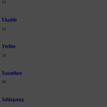
23
Ukulele
24
Violine
19
Saxophon
20
Schlagzeug