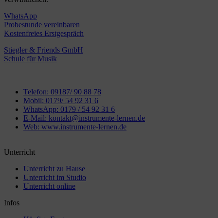
WhatsApp
Probestunde vereinbaren
Kostenfreies Erstgespräch
Stiegler & Friends GmbH
Schule für Musik
Telefon: 09187/ 90 88 78
Mobil: 0179/ 54 92 31 6
WhatsApp: 0179 / 54 92 31 6
E-Mail: kontakt@instrumente-lernen.de
Web: www.instrumente-lernen.de
Unterricht
Unterricht zu Hause
Unterricht im Studio
Unterricht online
Infos