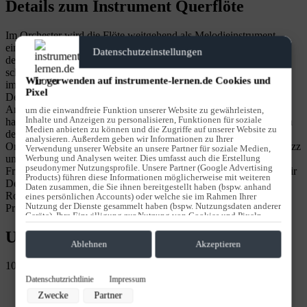
Details zum Instrument Querflöte
Im Orchester wird die Flöte weitgehend als Melodieinstrument
eingesetzt und stellt hinsichtlich des Tonumfangs, des Klangs und
Datenschutzeinstellungen
der Technik eines der beweglichsten Instrumente dar. Es sind
schnelle Tonfolgen und sehr hohe Töne möglich. Diese Töne sind
Wir verwenden auf instrumente-lernen.de Cookies und
im Gegensatz zu anderen Instrumenten leichter zu bewältigen.
Pixel
Dennoch ist beim Querflötenspiel vollste Konzentration gefordert.
Ansatz, Stütze, Dynamik und Anblaswinkel müssen zusammen
um die einwandfreie Funktion unserer Website zu gewährleisten,
Inhalte und Anzeigen zu personalisieren, Funktionen für soziale
harmonieren, um präzise die richtigen Töne erklingen zu lassen. In
Medien anbieten zu können und die Zugriffe auf unserer Website zu
der heutigen Zeit ist die Querflöte ein bedeutsames Solo- und
analysieren. Außerdem geben wir Informationen zu Ihrer
Orchesterinstrument und wird auch immer häufiger in Richtung Jazz
Verwendung unserer Website an unsere Partner für soziale Medien,
Werbung und Analysen weiter. Dies umfasst auch die Erstellung
und Rock eingesetzt. Der Querflötenunterricht bei „Stiegler &
pseudonymer Nutzungsprofile. Unsere Partner (Google Advertising
Friends“ fördert gezielt Dein musikalisches Potenzial und bahnt Dir
Products) führen diese Informationen möglicherweise mit weiteren
Deinen Weg in das klassische Ensemble oder die moderne
Daten zusammen, die Sie ihnen bereitgestellt haben (bspw. anhand
Rockband. Vereinbare jetzt Deinen Termin zur kostenfreien
eines persönlichen Accounts) oder welche sie im Rahmen Ihrer
Nutzung der Dienste gesammelt haben (bspw. Nutzungsdaten anderer
Probestunde. Wir freuen uns auf Dich!
Geräte). Ihre Einwilligung zur Nutzung von Cookies und Pixeln
können Sie jederzeit widerrufen, indem Sie auf den Datenschutz-
Unsere Unterrichtsfächer
Button links unten klicken und dort die entsprechenden
Anpassungen vornehmen.
Ablehnen
Akzeptieren
10
Zwecke der Datenverarbeitung durch unsere Partner:
Datenschutzrichtlinie
Impressum
Speichern von oder Zugriff auf Informationen auf einem Endgerät
Zwecke
Partner
Verwendung reduzierter Daten zur Auswahl von Werbeanzeigen
Erstellung von Profilen für personalisierte Werbung