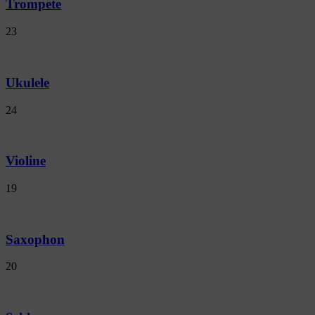
Trompete
23
Ukulele
24
Violine
19
Saxophon
20