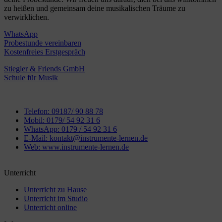
zu heißen und gemeinsam deine musikalischen Träume zu
verwirklichen.
WhatsApp
Probestunde vereinbaren
Kostenfreies Erstgespräch
Stiegler & Friends GmbH
Schule für Musik
Telefon: 09187/ 90 88 78
Mobil: 0179/ 54 92 31 6
WhatsApp: 0179 / 54 92 31 6
E-Mail: kontakt@instrumente-lernen.de
Web: www.instrumente-lernen.de
Unterricht
Unterricht zu Hause
Unterricht im Studio
Unterricht online