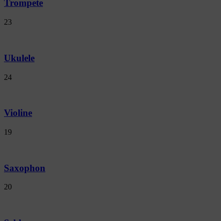
Trompete
23
Ukulele
24
Violine
19
Saxophon
20