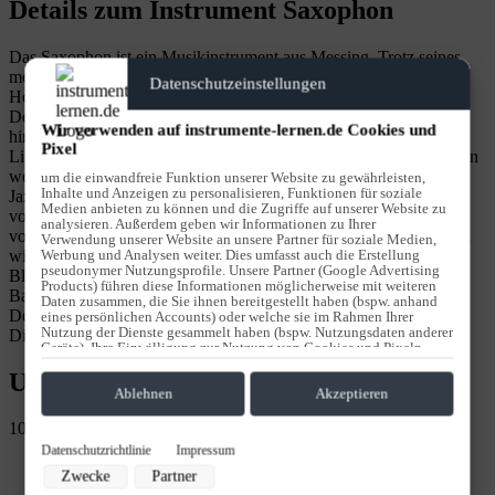
Details zum Instrument Saxophon
Das Saxophon ist ein Musikinstrument aus Messing. Trotz seines
metallischen Körpers gehört es der Instrumentengruppe der
Datenschutzeinstellungen
Holzbläser an, da der Ton mithilfe eines Rohrblatts erzeugt wird.
Der Klang entsteht durch einen Stoß mit der Zunge, die die
Wir verwenden auf instrumente-lernen.de Cookies und
hindurchströmende Luft in Schwingung versetzt. Durch die
Pixel
Lippenspannung kann der Saxophonist in der Klangfarbe zwischen
weichen, elegischen Klängen und lachenden oder kichernden
um die einwandfreie Funktion unserer Website zu gewährleisten,
Inhalte und Anzeigen zu personalisieren, Funktionen für soziale
Jazztönen wählen. Allgemein ist der Klang vibratoreich und
Medien anbieten zu können und die Zugriffe auf unserer Website zu
volltönend. Tiefe Teiltöne treten dabei sehr stark hervor, begleitet
analysieren. Außerdem geben wir Informationen zu Ihrer
von warmen Melodien. Im Unterricht an unserer Schule für Musik
Verwendung unserer Website an unsere Partner für soziale Medien,
Werbung und Analysen weiter. Dies umfasst auch die Erstellung
wirst Du zielgerichtet auf Deinen Einsatz im Rock-, Pop-, Funk-,
pseudonymer Nutzungsprofile. Unsere Partner (Google Advertising
Blues- oder Jazzensemble vorbereitet. Hier bereicherst Du die
Products) führen diese Informationen möglicherweise mit weiteren
Bands im Bläsersatz oder durch Dein Solospiel.Vereinbare jetzt
Daten zusammen, die Sie ihnen bereitgestellt haben (bspw. anhand
Deinen Termin zur kostenfreien Probestunde. Wir freuen uns auf
eines persönlichen Accounts) oder welche sie im Rahmen Ihrer
Nutzung der Dienste gesammelt haben (bspw. Nutzungsdaten anderer
Dich!
Geräte). Ihre Einwilligung zur Nutzung von Cookies und Pixeln
können Sie jederzeit widerrufen, indem Sie auf den Datenschutz-
Unsere Unterrichtsfächer
Button links unten klicken und dort die entsprechenden
Anpassungen vornehmen.
Ablehnen
Akzeptieren
10
Zwecke der Datenverarbeitung durch unsere Partner:
Datenschutzrichtlinie
Impressum
Speichern von oder Zugriff auf Informationen auf einem Endgerät
Zwecke
Partner
Verwendung reduzierter Daten zur Auswahl von Werbeanzeigen
Erstellung von Profilen für personalisierte Werbung