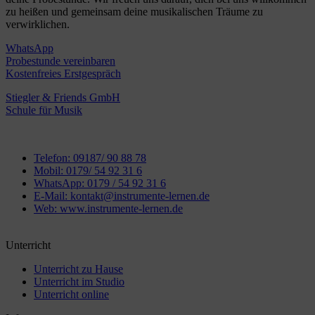
zu heißen und gemeinsam deine musikalischen Träume zu
verwirklichen.
WhatsApp
Probestunde vereinbaren
Kostenfreies Erstgespräch
Stiegler & Friends GmbH
Schule für Musik
Telefon: 09187/ 90 88 78
Mobil: 0179/ 54 92 31 6
WhatsApp: 0179 / 54 92 31 6
E-Mail: kontakt@instrumente-lernen.de
Web: www.instrumente-lernen.de
Unterricht
Unterricht zu Hause
Unterricht im Studio
Unterricht online