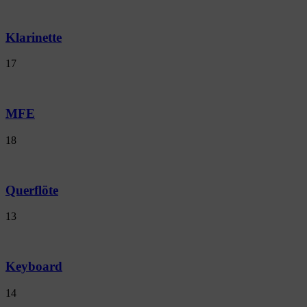
Klarinette
17
MFE
18
Querflöte
13
Keyboard
14