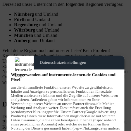
Derzeit ist unser Unterricht in den folgenden Regionen verfügbar:
Nürnberg
und Umland
Fürth
und Umland
Regensburg
und Umland
Würzburg
und Umland
München
und Umland
Amberg
und Umland
Fehlt deine Region noch auf unserer Liste? Kein Problem!
Kontaktiere uns einfach und lass uns wissen, wo du unseren
Unterricht brauchst. Wir erweitern ständig unser Angebot und
Datenschutzeinstellungen
könnten schon bald auch bei dir vor Ort sein. Oder noch besser:
Nutze unseren Live-Online-Unterricht und lerne bequem von jedem
Wir verwenden auf instrumente-lernen.de Cookies und
Ort der Welt aus. Erlebe flexibles, hochwertiges Lernen, wann und
Pixel
wo du willst.
um die einwandfreie Funktion unserer Website zu gewährleisten,
Inhalte und Anzeigen zu personalisieren, Funktionen für soziale
Medien anbieten zu können und die Zugriffe auf unserer Website zu
analysieren. Außerdem geben wir Informationen zu Ihrer
Details zum Instrument Blockflöte
Verwendung unserer Website an unsere Partner für soziale Medien,
Werbung und Analysen weiter. Dies umfasst auch die Erstellung
pseudonymer Nutzungsprofile. Unsere Partner (Google Advertising
Products) führen diese Informationen möglicherweise mit weiteren
Die meist aus Holz gefertigte Blockflöte gehört zu der Gruppe der
Daten zusammen, die Sie ihnen bereitgestellt haben (bspw. anhand
Blasinstrumente. Durch den hölzernen Block, der nur einen kleinen
eines persönlichen Accounts) oder welche sie im Rahmen Ihrer
Kernspalt besitzt, entsteht der Ton der Flöte. Erfahrene
Nutzung der Dienste gesammelt haben (bspw. Nutzungsdaten anderer