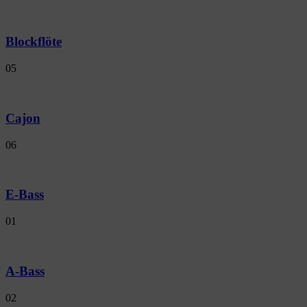
Blockflöte
05
Cajon
06
E-Bass
01
A-Bass
02