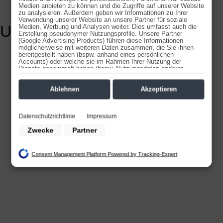
Medien anbieten zu können und die Zugriffe auf unserer Website
zu analysieren. Außerdem geben wir Informationen zu Ihrer
Verwendung unserer Website an unsere Partner für soziale
Unsere Unterrichtsfächer
Medien, Werbung und Analysen weiter. Dies umfasst auch die
Erstellung pseudonymer Nutzungsprofile. Unsere Partner
(Google Advertising Products) führen diese Informationen
möglicherweise mit weiteren Daten zusammen, die Sie ihnen
bereitgestellt haben (bspw. anhand eines persönlichen
Accounts) oder welche sie im Rahmen Ihrer Nutzung der
Dienste gesammelt haben (bspw. Nutzungsdaten anderer
Geräte). Ihre Einwilligung zur Nutzung von Cookies und Pixeln
können Sie jederzeit widerrufen, indem Sie auf den
Datenschutz-Button links unten klicken und dort die
Ablehnen
Akzeptieren
entsprechenden Anpassungen vornehmen.
Zwecke der Datenverarbeitung durch unsere Partner:
Datenschutzrichtlinie
Impressum
Speichern von oder Zugriff auf Informationen auf einem Endgerät
Zwecke
Partner
Verwendung reduzierter Daten zur Auswahl von Werbeanzeigen
Erstellung von Profilen für personalisierte Werbung
Verwendung von Profilen zur Auswahl personalisierter Werbung
Consent Management Platform Powered by Tracking-Expert
Erstellung von Profilen zur Personalisierung von Inhalten
Verwendung von Profilen zur Auswahl personalisierter Inhalte
Messung der Werbeleistung
Messung der Performance von Inhalten
Analyse von Zielgruppen durch Statistiken oder Kombinationen von Daten
aus verschiedenen Quellen
Entwicklung und Verbesserung der Angebote
Verwendung reduzierter Daten zur Auswahl von Inhalten
Besondere Features: