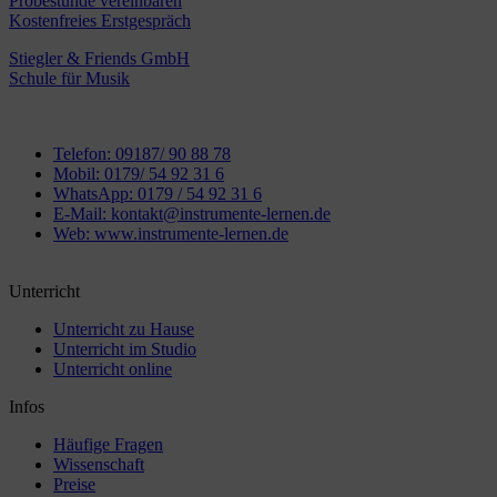
Probestunde vereinbaren
Kostenfreies Erstgespräch
Stiegler & Friends GmbH
Schule für Musik
Telefon: 09187/ 90 88 78
Mobil: 0179/ 54 92 31 6
WhatsApp: 0179 / 54 92 31 6
E-Mail: kontakt@instrumente-lernen.de
Web: www.instrumente-lernen.de
Unterricht
Unterricht zu Hause
Unterricht im Studio
Unterricht online
Infos
Häufige Fragen
Wissenschaft
Preise