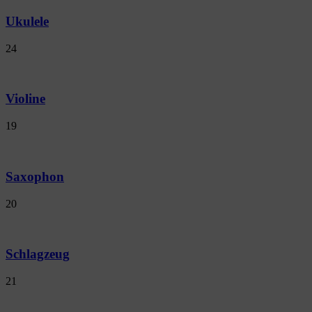
Ukulele
24
Violine
19
Saxophon
20
Schlagzeug
21