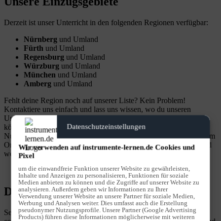
Unsere Einzugsgebiete
Derzeit ist unser Unterricht in den folgenden Regionen verfügbar:
Nürnberg
und Umland
Fürth
und Umland
Regensburg
und Umland
Würzburg
und Umland
München
und Umland
Amberg
und Umland
Fehlt deine Region noch auf unserer Liste? Kein Problem!
Kontaktiere uns einfach und lass uns wissen, wo du unseren
Unterricht brauchst. Wir erweitern ständig unser Angebot und
Datenschutzeinstellungen
könnten schon bald auch bei dir vor Ort sein. Oder noch besser:
Nutze unseren Live-Online-Unterricht und lerne bequem von jedem
Ort der Welt aus. Erlebe flexibles, hochwertiges Lernen, wann und
Wir verwenden auf instrumente-lernen.de Cookies und
wo du willst.
Pixel
um die einwandfreie Funktion unserer Website zu gewährleisten,
Inhalte und Anzeigen zu personalisieren, Funktionen für soziale
Medien anbieten zu können und die Zugriffe auf unserer Website zu
Details zum Instrument Gitarre
analysieren. Außerdem geben wir Informationen zu Ihrer
Verwendung unserer Website an unsere Partner für soziale Medien,
Werbung und Analysen weiter. Dies umfasst auch die Erstellung
pseudonymer Nutzungsprofile. Unsere Partner (Google Advertising
Seien wir mal ehrlich – Gitarre spielen ist nicht nur unglaublich
Products) führen diese Informationen möglicherweise mit weiteren