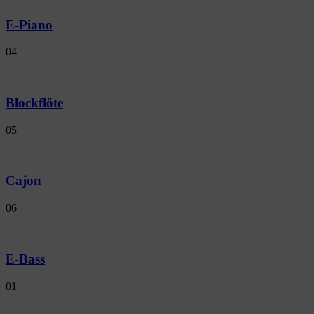
E-Piano
04
Blockflöte
05
Cajon
06
E-Bass
01