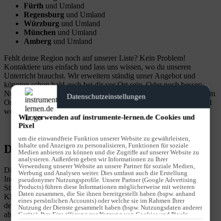
Fürth
und Umland
Regensburg
und Umland
Würzburg
und Umland
München
und Umland
Amberg
und Umland
Fehlt deine Region noch auf unserer Liste? Kein Problem!
Kontaktiere uns einfach und lass uns wissen, wo du unseren
Unterricht brauchst. Wir erweitern ständig unser Angebot und
könnten schon bald auch bei dir vor Ort sein. Oder noch besser:
Nutze unseren Live-Online-Unterricht und lerne bequem von jedem
Datenschutzeinstellungen
Ort der Welt aus. Erlebe flexibles, hochwertiges Lernen, wann und
wo du willst.
Wir verwenden auf instrumente-lernen.de Cookies und
Pixel
um die einwandfreie Funktion unserer Website zu gewährleisten,
Inhalte und Anzeigen zu personalisieren, Funktionen für soziale
Details
Medien anbieten zu können und die Zugriffe auf unserer Website zu
analysieren. Außerdem geben wir Informationen zu Ihrer
Verwendung unserer Website an unsere Partner für soziale Medien,
Die Ausbildung der Stimme erfordert diffizilste Feinarbeit.
Werbung und Analysen weiter. Dies umfasst auch die Erstellung
Individuelle Merkmale sollen im Gesangsunterricht und der
pseudonymer Nutzungsprofile. Unsere Partner (Google Advertising
Products) führen diese Informationen möglicherweise mit weiteren
Stimmbildung erhalten bleiben. Effekte und unnatürliche
Daten zusammen, die Sie ihnen bereitgestellt haben (bspw. anhand
Klangfarben können in der Popularmusik durchaus reizvoll oder
eines persönlichen Accounts) oder welche sie im Rahmen Ihrer
dem Stil entsprechend aussagekräftig sein. Solche Effekte sollen
Nutzung der Dienste gesammelt haben (bspw. Nutzungsdaten anderer
aber immer in der Absicht des Singenden liegen und nicht
Geräte). Ihre Einwilligung zur Nutzung von Cookies und Pixeln
können Sie jederzeit widerrufen, indem Sie auf den Datenschutz-