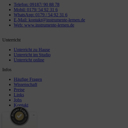
Telefon: 09187/ 90 88 78
Mobil: 0179/ 54 92 31 6
WhatsApp: 0179 / 54 92 31 6
E-Mail: kontakt@instrumente-lernen.de
Web: www.instrumente-lernen.de
Unterricht
Unterricht zu Hause
Unterricht im Studio
Unterricht online
Infos
Häufige Fragen
Wissenschaft
Preise
Links
Jobs
Kontakt
Kundenbewertungen und Erfahrungen zu