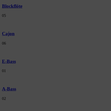
Blockflöte
05
Cajon
06
E-Bass
01
A-Bass
02