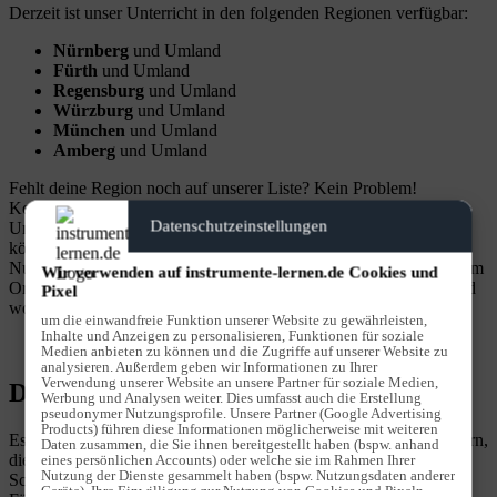
Derzeit ist unser Unterricht in den folgenden Regionen verfügbar:
Nürnberg
und Umland
Fürth
und Umland
Regensburg
und Umland
Würzburg
und Umland
München
und Umland
Amberg
und Umland
Fehlt deine Region noch auf unserer Liste? Kein Problem!
Kontaktiere uns einfach und lass uns wissen, wo du unseren
Datenschutzeinstellungen
Unterricht brauchst. Wir erweitern ständig unser Angebot und
könnten schon bald auch bei dir vor Ort sein. Oder noch besser:
Nutze unseren Live-Online-Unterricht und lerne bequem von jedem
Wir verwenden auf instrumente-lernen.de Cookies und
Ort der Welt aus. Erlebe flexibles, hochwertiges Lernen, wann und
Pixel
wo du willst.
um die einwandfreie Funktion unserer Website zu gewährleisten,
Inhalte und Anzeigen zu personalisieren, Funktionen für soziale
Medien anbieten zu können und die Zugriffe auf unserer Website zu
analysieren. Außerdem geben wir Informationen zu Ihrer
Verwendung unserer Website an unsere Partner für soziale Medien,
Details zum Instrument Schlagzeug
Werbung und Analysen weiter. Dies umfasst auch die Erstellung
pseudonymer Nutzungsprofile. Unsere Partner (Google Advertising
Products) führen diese Informationen möglicherweise mit weiteren
Es gibt ohne Zweifel ein Gefühl der Solidarität unter Schlagzeugern,
Daten zusammen, die Sie ihnen bereitgestellt haben (bspw. anhand
die in keiner anderen Gruppe von Instrumentalisten besteht. Der
eines persönlichen Accounts) oder welche sie im Rahmen Ihrer
Nutzung der Dienste gesammelt haben (bspw. Nutzungsdaten anderer
Schlagzeug-Unterricht bei „Stiegler & Friends“ vermittelt Dir alle
Geräte). Ihre Einwilligung zur Nutzung von Cookies und Pixeln