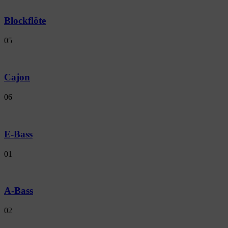
Blockflöte
05
Cajon
06
E-Bass
01
A-Bass
02