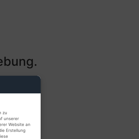
ebung.
n zu
uf unserer
erer Website an
ie Erstellung
iese