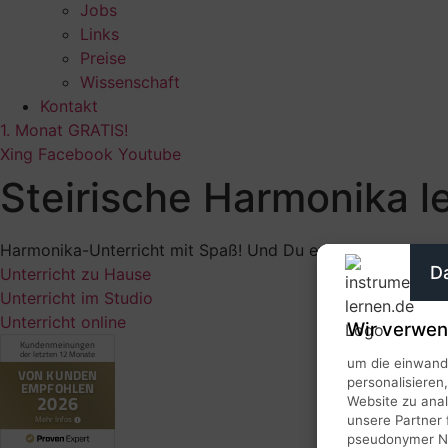
Jobs
Links
Preise
Wissenschaft
Kontakt
1. Monat GRATIS!
Xing
Facebook
Youtube
Steirische Harmonika l
Harmonika-Unterricht mit Spaß! Und Du entscheidest: Wo! 
D
Unterricht zu Hause
Unterricht im Studio
Unterricht online
Wir verwen
um die einwandf
personalisieren
Website zu ana
unsere Partner 
pseudonymer Nut