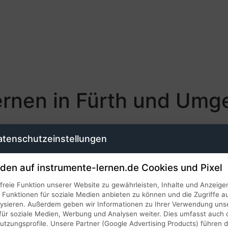
ernen in Fürth und Umg
Zu Hause, im Studio oder online.
atenschutzeinstellungen
den auf instrumente-lernen.de Cookies und Pixel
reie Funktion unserer Website zu gewährleisten, Inhalte und Anzeige
, Funktionen für soziale Medien anbieten zu können und die Zugriffe a
lysieren. Außerdem geben wir Informationen zu Ihrer Verwendung uns
für soziale Medien, Werbung und Analysen weiter. Dies umfasst auch d
zungsprofile. Unsere Partner (Google Advertising Products) führen d